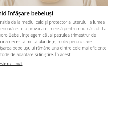
id înfășare bebeluşi
Cum să î
în sezonu
nziția de la mediul cald și protector al uterului la lumea
părinți (
terioară este o provocare imensă pentru nou-născut. La
Părinții se t
oro Bebe , înțelegem că „al patrulea trimestru” de
supraveghere
rcină necesită multă blândețe, motiv pentru care
Supraîncălzi
ășarea bebelușului rămâne una dintre cele mai eficiente
răcirea, fiin
ode de adaptare și liniștire. În acest...
sugar (SIDS)
este mai mult
temperaturi 
pături care s
Citeste mai m