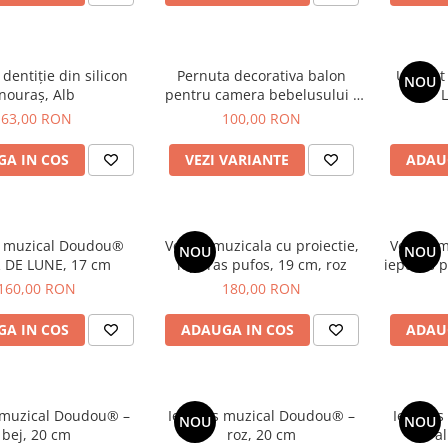
 dentiție din silicon
Pernuta decorativa balon
Ursule
NOU
nouraș, Alb
pentru camera bebelusului -
Roz
63,00 RON
100,00 RON
A IN COS
VEZI VARIANTE
ADAU
t muzical Doudou®
Veioza muzicala cu proiectie,
Veioza m
NOU
NOU
 DE LUNE, 17 cm
iepuras pufos, 19 cm, roz
iepuras p
160,00 RON
180,00 RON
A IN COS
ADAUGA IN COS
ADAU
 muzical Doudou® –
Iepuras muzical Doudou® –
Iepuras
NOU
NOU
bej, 20 cm
roz, 20 cm
a