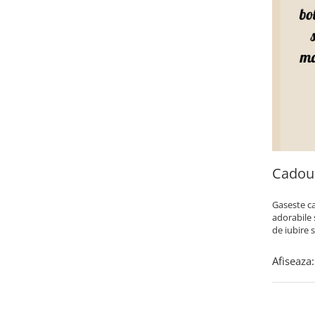
Cadou
Gaseste ca
adorabile 
de iubire s
Afiseaza: