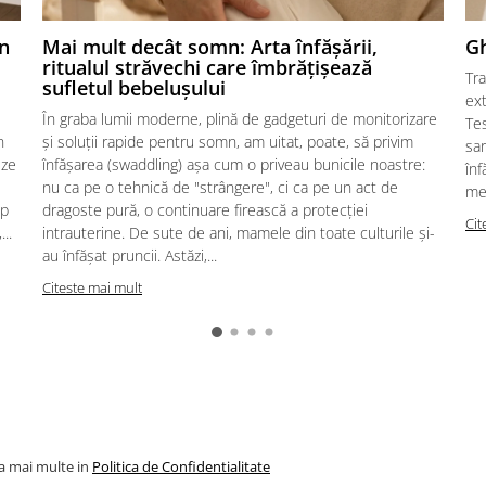
un
Mai mult decât somn: Arta înfășării,
Gh
ritualul străvechi care îmbrățișează
Tra
sufletul bebelușului
ex
În graba lumii moderne, plină de gadgeturi de monitorizare
Tes
n
și soluții rapide pentru somn, am uitat, poate, să privim
sa
eze
înfășarea (swaddling) așa cum o priveau bunicile noastre:
înf
nu ca pe o tehnică de "strângere", ci ca pe un act de
met
ip
dragoste pură, o continuare firească a protecției
Cit
..
intrauterine. De sute de ani, mamele din toate culturile și-
au înfășat pruncii. Astăzi,...
Citeste mai mult
la mai multe in
Politica de Confidentialitate