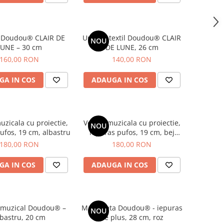
t Doudou® CLAIR DE
Ursulet textil Doudou® CLAIR
NOU
LUNE – 30 cm
DE LUNE, 26 cm
160,00 RON
140,00 RON
GA IN COS
ADAUGA IN COS
uzicala cu proiectie,
Veioza muzicala cu proiectie,
NOU
ufos, 19 cm, albastru
iepuras pufos, 19 cm, bej
deschis
180,00 RON
180,00 RON
GA IN COS
ADAUGA IN COS
 muzical Doudou® –
Marioneta Doudou® - iepuras
NOU
lbastru, 20 cm
de plus, 28 cm, roz