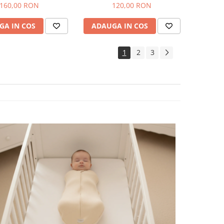
160,00 RON
120,00 RON
GA IN COS
ADAUGA IN COS
1
2
3