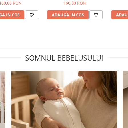
160,00 RON
160,00 RON
A IN COS
ADAUGA IN COS
ADAU
SOMNUL BEBELUȘULUI