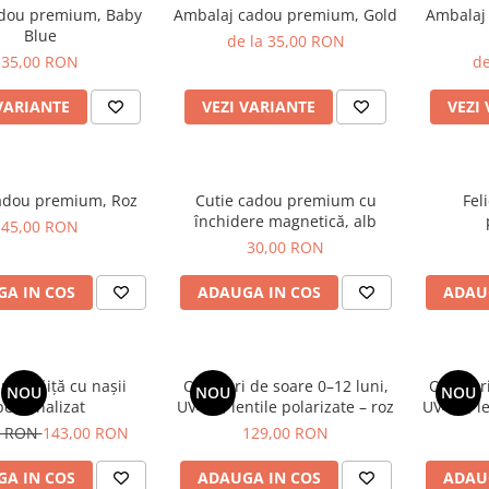
adou premium, Baby
Ambalaj cadou premium, Gold
Ambalaj
Blue
de la 35,00 RON
35,00 RON
de
VARIANTE
VEZI VARIANTE
VEZI
adou premium, Roz
Cutie cadou premium cu
Fel
închidere magnetică, alb
45,00 RON
30,00 RON
A IN COS
ADAUGA IN COS
ADAU
ima băiță cu nașii
Ochelari de soare 0–12 luni,
Ochelari
NOU
NOU
NOU
personalizat
UV400, lentile polarizate – roz
UV400, le
0 RON
143,00 RON
129,00 RON
A IN COS
ADAUGA IN COS
ADAU