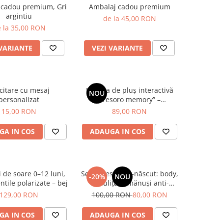
 cadou premium, Gri
Ambalaj cadou premium
argintiu
de la 45,00 RON
 la 35,00 RON
 VARIANTE
VEZI VARIANTE
icitare cu mesaj
Bufnița de pluș interactivă
NOU
personalizat
„Tesoro memory” –
Personalizabilă
15,00 RON
89,00 RON
GA IN COS
ADAUGA IN COS
 de soare 0–12 luni,
Set 3 piese nou-născut: body,
-20%
NOU
ntile polarizate – bej
căciuliță și mănuși anti-
zgârieturi, bumbac pointelle
129,00 RON
100,00 RON
80,00 RON
blue
GA IN COS
ADAUGA IN COS