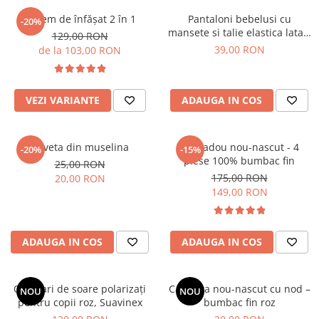
Sistem de înfășat 2 în 1
Pantaloni bebelusi cu
-20%
mansete si talie elastica lata –
129,00 RON
Jerse de bumbac premium,
39,00 RON
de la 103,00 RON
Roz
VEZI VARIANTE
ADAUGA IN COS
Baveta din muselina
Set cadou nou-nascut - 4
-20%
-15%
piese 100% bumbac fin
25,00 RON
175,00 RON
20,00 RON
149,00 RON
ADAUGA IN COS
ADAUGA IN COS
Ochelari de soare polarizați
Caciulita nou-nascut cu nod –
NOU
NOU
pentru copii roz, Suavinex
bumbac fin roz