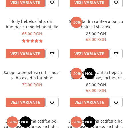
VEZI VARIANTE
VEZI VARIANTE
Body bebelusi alb, din
Salopeta din catifea alba, cu
-20%
bumbac cu model pointelle
botosei si capse
65,00 RON
85,00 RON
68,00 RON
VEZI VARIANTE
VEZI VARIANTE
Salopeta bebelusi cu fermoar
Salopeta din catifea bej, cu
-20%
NOU
si botosi, din bumbac
botosei si capse, inchidere
frontala
75,00 RON
85,00 RON
68,00 RON
VEZI VARIANTE
VEZI VARIANTE
Salopeta pijama catifea bej,
Salopeta pijama catifea alba,
-20%
NOU
-20%
NOU
cu botosei si capse, inchidere
cu botosei si capse, inchidere