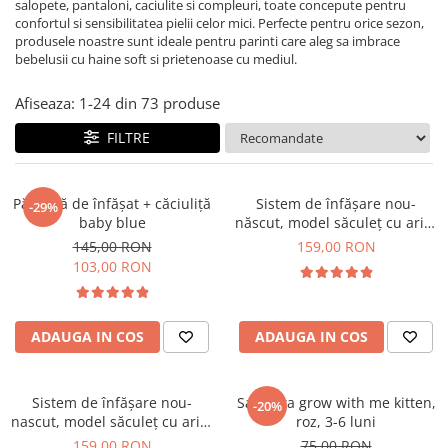
salopete, pantaloni, caciulite si compleuri, toate concepute pentru
confortul si sensibilitatea pielii celor mici. Perfecte pentru orice sezon,
produsele noastre sunt ideale pentru parinti care aleg sa imbrace
bebelusii cu haine soft si prietenoase cu mediul.
Afiseaza:
1-
24
din
73
produse
FILTRE
Păturică de înfășat + căciuliță
Sistem de înfășare nou-
-29%
baby blue
născut, model săculeț cu aripi
de susținere a brațelor, 0-3
145,00 RON
159,00 RON
luni (3-6 kg),, minty blue
103,00 RON
ADAUGA IN COS
ADAUGA IN COS
Sistem de înfășare nou-
Salopeta grow with me kitten,
-20%
nascut, model săculeț cu aripi
roz, 3-6 luni
de susținere a brațelor, 0-3
159,00 RON
75,00 RON