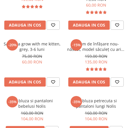
luni (3-6 kg), Rosa
60,00 RON
ADAUGA IN COS
ADAUGA IN COS
Salopeta grow with me kitten,
Sistem de înfășare nou-
-20%
-15%
grey, 3-6 luni
născut, model săculeț cu aripi
de susținere a brațelor, 0-3
75,00 RON
159,00 RON
luni (3-6 kg), Vanilla
60,00 RON
135,00 RON
ADAUGA IN COS
ADAUGA IN COS
Set bluza si pantaloni
Set bluza petrecuta si
-35%
-35%
bebelusi Nolis
pantaloni lungi Nolis
160,00 RON
160,00 RON
104,00 RON
104,00 RON