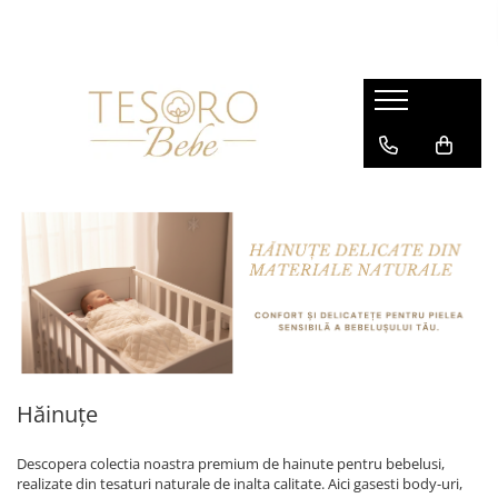
Hăinuțe
Camera Bebelușului
Hrănire și Igienă
Cadouri
Sisteme de înfășat și saci de
Păturici
Biberoane și suzete
Jucării
dormit
Lenjerii
Prosoape și halate
Seturi cadou
Body-uri
Museline
Cosmetice
Ghiduri digitale
Salopete
Compleuri și seturi
Căciulițe și accesorii
Pantaloni
Hăinuțe
Descopera colectia noastra premium de hainute pentru bebelusi,
realizate din tesaturi naturale de inalta calitate. Aici gasesti body-uri,