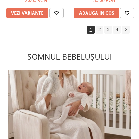
120,00 RON
30,00 RON
VEZI VARIANTE
ADAUGA IN COS
1
2
3
4
SOMNUL BEBELUȘULUI