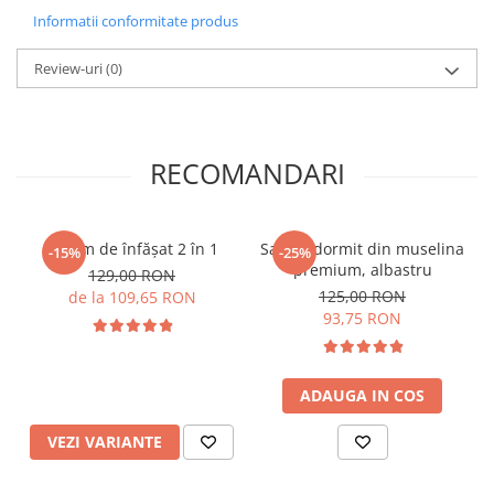
Informatii conformitate produs
Review-uri
(0)
RECOMANDARI
Sistem de înfășat 2 în 1
Sac de dormit din muselina
-15%
-25%
premium, albastru
129,00 RON
125,00 RON
de la 109,65 RON
93,75 RON
ADAUGA IN COS
VEZI VARIANTE