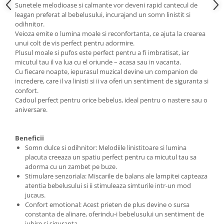
Sunetele melodioase si calmante vor deveni rapid cantecul de
leagan preferat al bebelusului, incurajand un somn linistit si
odihnitor.
Veioza emite o lumina moale si reconfortanta, ce ajuta la crearea
unui colt de vis perfect pentru adormire.
Plusul moale si pufos este perfect pentru a fi imbratisat, iar
micutul tau il va lua cu el oriunde – acasa sau in vacanta.
Cu fiecare noapte, iepurasul muzical devine un companion de
incredere, care il va linisti si ii va oferi un sentiment de siguranta si
confort.
Cadoul perfect pentru orice bebelus, ideal pentru o nastere sau o
aniversare.
Beneficii
Somn dulce si odihnitor: Melodiile linistitoare si lumina
placuta creeaza un spatiu perfect pentru ca micutul tau sa
adorma cu un zambet pe buze.
Stimulare senzoriala: Miscarile de balans ale lampitei capteaza
atentia bebelusului si ii stimuleaza simturile intr-un mod
jucaus.
Confort emotional: Acest prieten de plus devine o sursa
constanta de alinare, oferindu-i bebelusului un sentiment de
iubire si siguranta.