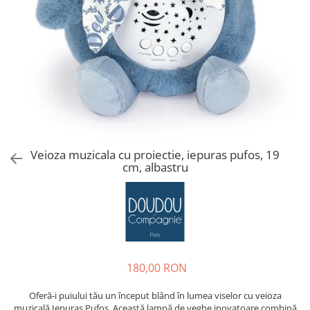
Veioza muzicala cu proiectie, iepuras pufos, 19
cm, albastru
180,00 RON
Oferă-i puiului tău un început blând în lumea viselor cu veioza
muzicală Iepuraș Pufos. Această lampă de veghe inovatoare combină