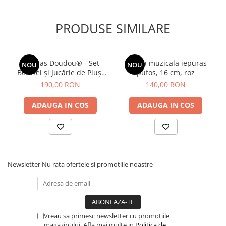
PRODUSE SIMILARE
Iepuras Doudou® - Set
Veioza muzicala iepuras
NOU
NOU
Botosei și Jucărie de Pluș,
pufos, 16 cm, roz
Roz
190,00 RON
140,00 RON
ADAUGA IN COS
ADAUGA IN COS
Newsletter
Nu rata ofertele si promotiile noastre
Vreau sa primesc newsletter cu promotiile
magazinului. Afla mai multe in
Politica de