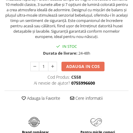
10 melodii clasice, 3 sunete albe și 7 opțiuni de lumină colorată pentru
a crea atmosfera ideală de adormire. Designul cu mișcări de balans și
plușul ultra-moale stimulează senzorial bebelușul, oferindu-i în același
timp un sentiment de siguranță. Este companionul de încredere
pentru acasă sau călătorii, fiind ușor de întreținut datorită husei
detașabile și lavabile. Siguranță garantată conform normelor
europene, ideal pentru nou-născuți.
IN STOC
Durata de livrare:
24-48h
ADAUGA IN COS
Cod Produs:
C558
Ai nevoie de ajutor?
0755996600
Adauga la Favorite
Cere informatii
Brand românesc
Pentru micile comori