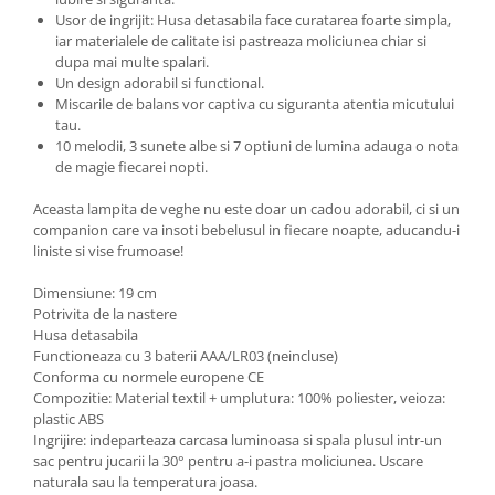
Usor de ingrijit: Husa detasabila face curatarea foarte simpla,
iar materialele de calitate isi pastreaza moliciunea chiar si
dupa mai multe spalari.
Un design adorabil si functional.
Miscarile de balans vor captiva cu siguranta atentia micutului
tau.
10 melodii, 3 sunete albe si 7 optiuni de lumina adauga o nota
de magie fiecarei nopti.
Aceasta lampita de veghe nu este doar un cadou adorabil, ci si un
companion care va insoti bebelusul in fiecare noapte, aducandu-i
liniste si vise frumoase!
Dimensiune: 19 cm
Potrivita de la nastere
Husa detasabila
Functioneaza cu 3 baterii AAA/LR03 (neincluse)
Conforma cu normele europene CE
Compozitie: Material textil + umplutura: 100% poliester, veioza:
plastic ABS
Ingrijire: indeparteaza carcasa luminoasa si spala plusul intr-un
sac pentru jucarii la 30° pentru a-i pastra moliciunea. Uscare
naturala sau la temperatura joasa.