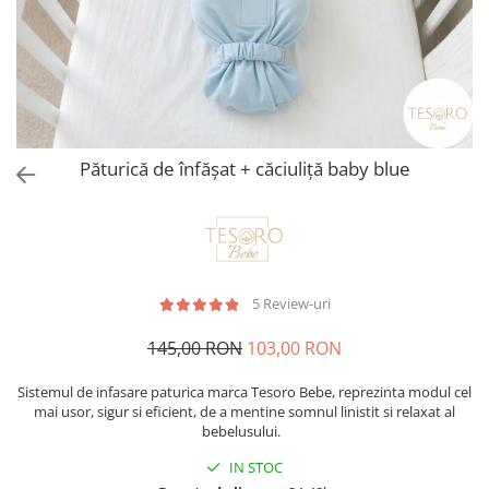
Păturică de înfășat + căciuliță baby blue
5 Review-uri
145,00 RON
103,00 RON
Sistemul de infasare paturica marca Tesoro Bebe, reprezinta modul cel
mai usor, sigur si eficient, de a mentine somnul linistit si relaxat al
bebelusului.
IN STOC