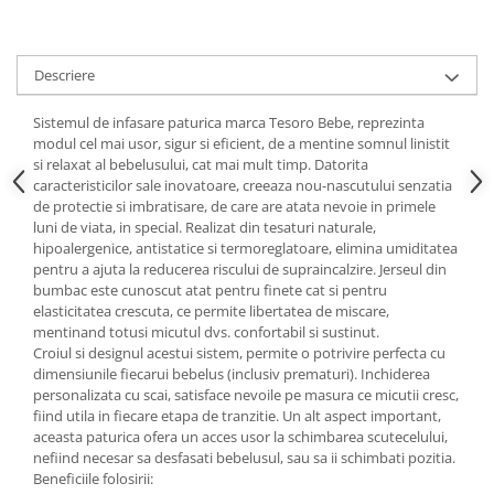
Descriere
Sistemul de infasare paturica marca Tesoro Bebe, reprezinta
modul cel mai usor, sigur si eficient, de a mentine somnul linistit
si relaxat al bebelusului, cat mai mult timp. Datorita
caracteristicilor sale inovatoare, creeaza nou-nascutului senzatia
de protectie si imbratisare, de care are atata nevoie in primele
luni de viata, in special. Realizat din tesaturi naturale,
hipoalergenice, antistatice si termoreglatoare, elimina umiditatea
pentru a ajuta la reducerea riscului de supraincalzire. Jerseul din
bumbac este cunoscut atat pentru finete cat si pentru
elasticitatea crescuta, ce permite libertatea de miscare,
mentinand totusi micutul dvs. confortabil si sustinut.
Croiul si designul acestui sistem, permite o potrivire perfecta cu
dimensiunile fiecarui bebelus (inclusiv prematuri). Inchiderea
personalizata cu scai, satisface nevoile pe masura ce micutii cresc,
fiind utila in fiecare etapa de tranzitie. Un alt aspect important,
aceasta paturica ofera un acces usor la schimbarea scutecelului,
nefiind necesar sa desfasati bebelusul, sau sa ii schimbati pozitia.
Beneficiile folosirii: