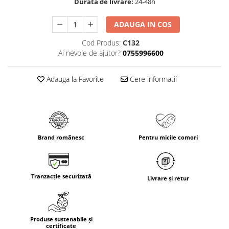
Durata de livrare:
24-48h
ADAUGA IN COS
Cod Produs:
C132
Ai nevoie de ajutor?
0755996600
Adauga la Favorite
Cere informatii
Brand românesc
Pentru micile comori
Tranzacție securizată
Livrare și retur
Produse sustenabile și
certificate