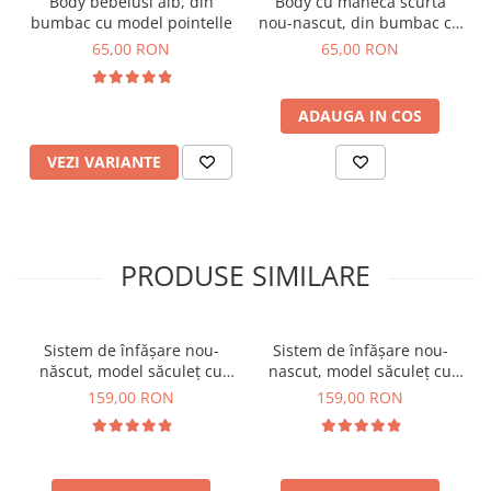
Body bebelusi alb, din
Body cu maneca scurta
bumbac cu model pointelle
nou-nascut, din bumbac cu
model pointelle, alb
65,00 RON
65,00 RON
ADAUGA IN COS
VEZI VARIANTE
PRODUSE SIMILARE
Sistem de înfășare nou-
Sistem de înfășare nou-
născut, model săculeț cu
nascut, model săculeț cu
aripi de susținere a
aripi de susținere a
159,00 RON
159,00 RON
brațelor, 0-3 luni (3-6 kg),,
brațelor, 0-3 luni (3-6 kg),
minty blue
Rosa