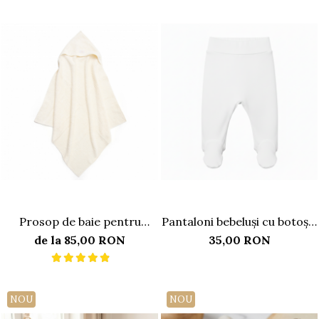
Prosop de baie pentru
Pantaloni bebeluși cu botoșei
bebeluși cu glugă 75x80cm -
incluși, bumbac extrafin
de la 85,00 RON
35,00 RON
ivory
NOU
NOU