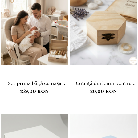
Set prima băiță cu nașii
Cutiuță din lemn pentru
personalizat
prima șuviță, model
159,00 RON
20,00 RON
Hexagon, 9 cm