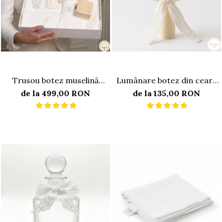
Trusou botez muselină
Lumânare botez din ceară
premium, 10 piese
de albine ivory 35cm, cu
de la 499,00 RON
de la 135,00 RON
fundă din muselină