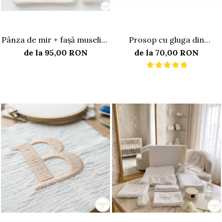
Pânza de mir + fașă muselină
Prosop cu gluga din
premium Alb perlat (ivory)
muselina alb
de la 95,00 RON
de la 70,00 RON