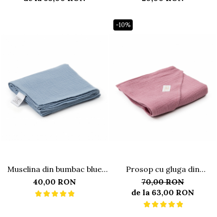
-10%
Muselina din bumbac blue
Prosop cu gluga din
70x70 cm
muselina, roz
40,00 RON
70,00 RON
de la 63,00 RON