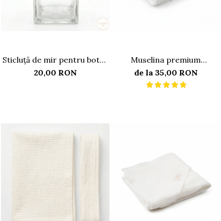
Sticluță de mir pentru botez
Muselina premium
– cristal pătrat
multifunctionala
20,00 RON
de la 35,00 RON