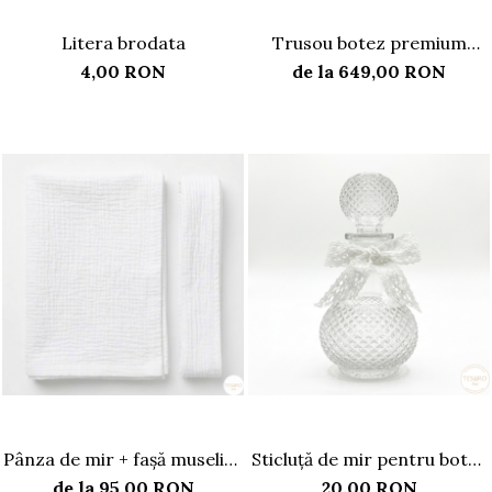
Litera brodata
Trusou botez premium
complet din muselină
4,00 RON
de la 649,00 RON
Pânza de mir + fașă muselină
Sticluță de mir pentru botez
premium
– cristal rotund
de la 95,00 RON
20,00 RON