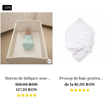
-20%
Sistem de înfășare nou-
Prosop de baie pentru
născut, model săculeț cu
bebeluși cu glugă 75x80cm
159,00 RON
de la 85,00 RON
aripi de susținere a brațelor,
127,20 RON
0-3 luni (3-6 kg),, minty blue