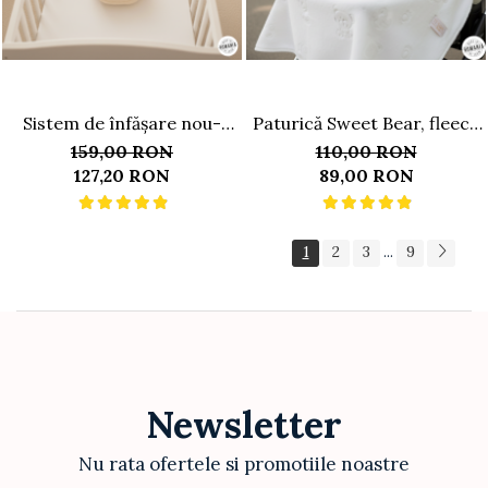
Sistem de înfășare nou-
Paturică Sweet Bear, fleece
născut, model săculeț cu
premium certificat
159,00 RON
110,00 RON
aripi de susținere a brațelor,
80x100cm
127,20 RON
89,00 RON
0-3 luni (3-6 kg), Vanilla
1
2
3
9
...
Newsletter
Nu rata ofertele si promotiile noastre