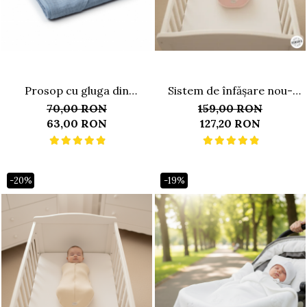
Prosop cu gluga din
Sistem de înfășare nou-
muselina, blue
nascut, model săculeț cu
70,00 RON
159,00 RON
aripi de susținere a brațelor,
63,00 RON
127,20 RON
0-3 luni (3-6 kg), Rosa
-20%
-19%