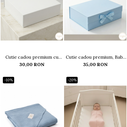
Cutie cadou premium cu
Cutie cadou premium, Baby
închidere magnetică, alb
Blue
30,00 RON
35,00 RON
-10%
-20%