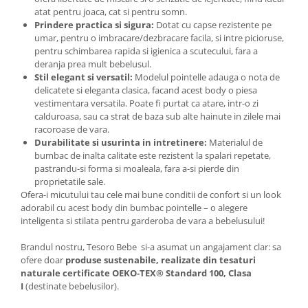
atat pentru joaca, cat si pentru somn.
Prindere practica si sigura:
Dotat cu capse rezistente pe
umar, pentru o imbracare/dezbracare facila, si intre picioruse,
pentru schimbarea rapida si igienica a scutecului, fara a
deranja prea mult bebelusul.
Stil elegant si versatil:
Modelul pointelle adauga o nota de
delicatete si eleganta clasica, facand acest body o piesa
vestimentara versatila. Poate fi purtat ca atare, intr-o zi
calduroasa, sau ca strat de baza sub alte hainute in zilele mai
racoroase de vara.
Durabilitate si usurinta in intretinere:
Materialul de
bumbac de inalta calitate este rezistent la spalari repetate,
pastrandu-si forma si moaleala, fara a-si pierde din
proprietatile sale.
Ofera-i micutului tau cele mai bune conditii de confort si un look
adorabil cu acest body din bumbac pointelle – o alegere
inteligenta si stilata pentru garderoba de vara a bebelusului!
Brandul nostru, Tesoro Bebe si-a asumat un angajament clar: sa
ofere doar
produse sustenabile, realizate din tesaturi
naturale certificate OEKO‑TEX® Standard 100, Clasa
I
(destinate bebelusilor).