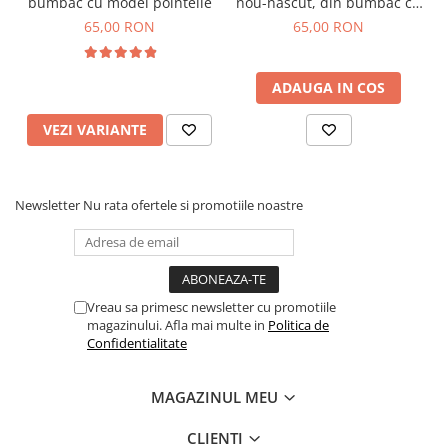
bumbac cu model pointelle
nou-nascut, din bumbac cu
model pointelle, alb
65,00 RON
65,00 RON
ADAUGA IN COS
VEZI VARIANTE
Newsletter
Nu rata ofertele si promotiile noastre
Vreau sa primesc newsletter cu promotiile
magazinului. Afla mai multe in
Politica de
Confidentialitate
MAGAZINUL MEU
CLIENTI