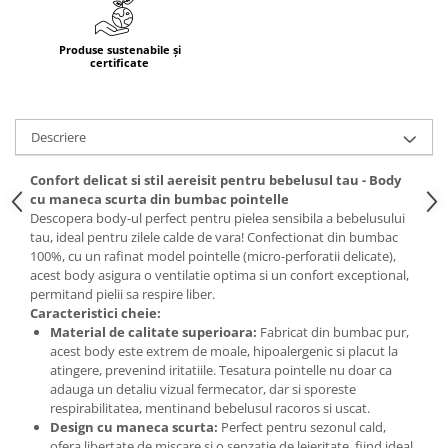
Produse sustenabile și
certificate
Descriere
Confort delicat si stil aereisit pentru bebelusul tau - Body
cu maneca scurta din bumbac pointelle
Descopera body-ul perfect pentru pielea sensibila a bebelusului
tau, ideal pentru zilele calde de vara! Confectionat din bumbac
100%, cu un rafinat model pointelle (micro-perforatii delicate),
acest body asigura o ventilatie optima si un confort exceptional,
permitand pielii sa respire liber.
Caracteristici cheie:
Material de calitate superioara:
Fabricat din bumbac pur,
acest body este extrem de moale, hipoalergenic si placut la
atingere, prevenind iritatiile. Tesatura pointelle nu doar ca
adauga un detaliu vizual fermecator, dar si sporeste
respirabilitatea, mentinand bebelusul racoros si uscat.
Design cu maneca scurta:
Perfect pentru sezonul cald,
ofera libertate de miscare si o senzatie de lejeritate, fiind ideal