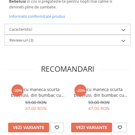
Bebelusi
in cos si pregateste-te pentru nopti mai calme si
dimineti pline de zambete.
Informatii conformitate produs
Caracteristici
Review-uri
(3)
RECOMANDARI
Body cu maneca scurta
Body cu maneca scurta
-20%
-20%
bebelusi, din bumbac cu
bebelusi, din bumbac cu
model pointelle
model pointelle roz
59,00 RON
59,00 RON
47,00 RON
47,00 RON
VEZI VARIANTE
VEZI VARIANTE