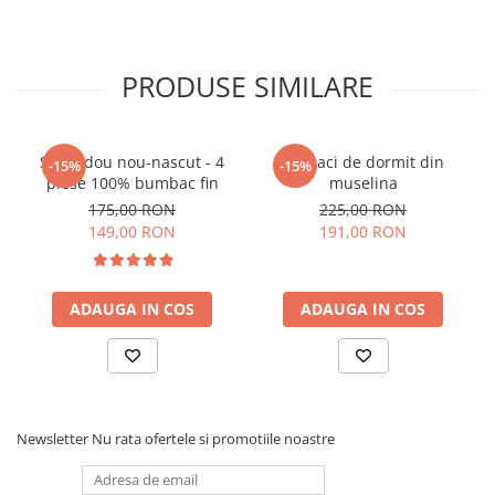
PRODUSE SIMILARE
Set cadou nou-nascut - 4
Set saci de dormit din
-15%
-15%
piese 100% bumbac fin
muselina
175,00 RON
225,00 RON
149,00 RON
191,00 RON
ADAUGA IN COS
ADAUGA IN COS
Newsletter
Nu rata ofertele si promotiile noastre