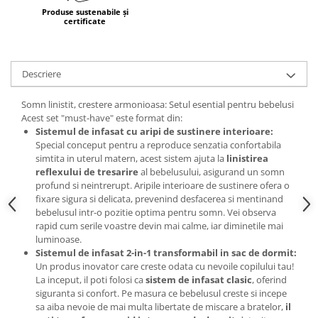
Produse sustenabile și
certificate
Descriere
Somn linistit, crestere armonioasa: Setul esential pentru bebelusi
Acest set "must-have" este format din:
Sistemul de infasat cu aripi de sustinere interioare:
Special conceput pentru a reproduce senzatia confortabila
simtita in uterul matern, acest sistem ajuta la
linistirea
reflexului de tresarire
al bebelusului, asigurand un somn
profund si neintrerupt. Aripile interioare de sustinere ofera o
fixare sigura si delicata, prevenind desfacerea si mentinand
bebelusul intr-o pozitie optima pentru somn. Vei observa
rapid cum serile voastre devin mai calme, iar diminetile mai
luminoase.
Sistemul de infasat 2-in-1 transformabil in sac de dormit:
Un produs inovator care creste odata cu nevoile copilului tau!
La inceput, il poti folosi ca
sistem de infasat clasic
, oferind
siguranta si confort. Pe masura ce bebelusul creste si incepe
sa aiba nevoie de mai multa libertate de miscare a bratelor,
il