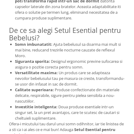
poti transforma rapid intr-un sac de dormit
datorita
capselor laterale din zona bratelor. Aceasta adaptabilitate iti
ofera o solutie pe termen lung, eliminand necesitatea de a
cumpara produse suplimentare.
De ce sa alegi Setul Esential pentru
Bebelusi?
Somn imbunatatit:
Ajuta bebelusul sa doarma mai mult si
mai bine, reducand trezirile nocturne cauzate de reflexul
Moro.
Siguranta sporita:
Designul ergonomic previne sufocarea si
asigura o pozitie corecta pentru somn.
Versatilitate maxima:
Un produs care se adapteaza
nevoilor bebelusului tau pe masura ce creste, transformandu-
se usor din infasat in sac de dormit.
Calitate superioara:
Produse confectionate din materiale
delicate, respirabile, sigure pentru pielea sensibila a nou-
nascutiilor.
Investitie inteligenta:
Doua produse esentiale intr-un
singur set, la un pret avantajos, care te scutesc de cautari si
cheltuieli suplimentare.
Ofera-i micutului tau darul unui somn odihnitor, iar tie linistea de
a sti ca i-ai ales ce e mai bun! Adauga
Setul Esential pentru