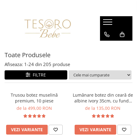
Hăinuțe
Camera Bebelușului
Hrănire și Igienă
Cadouri
Sisteme de înfășat și saci de
Păturici
Biberoane și suzete
Jucării
dormit
Lenjerii
Prosoape și halate
Seturi cadou
Body-uri
Museline
Cosmetice
Ghiduri digitale
Toate Produsele
Salopete
Afiseaza:
1-
24
din
205
produse
Compleuri și seturi
FILTRE
Căciulițe și accesorii
Pantaloni
Trusou botez muselină
Lumânare botez din ceară de
premium, 10 piese
albine ivory 35cm, cu fundă
din muselină
de la 499,00 RON
de la 135,00 RON
VEZI VARIANTE
VEZI VARIANTE