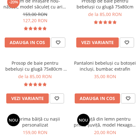
Sistem de înfășare nou-
Prosop de baie pentru
-20%
născut, model săculeț cu aripi
bebeluși cu glugă 75x80cm
de susținere a brațelor, 0-3
159,00 RON
de la 85,00 RON
luni (3-6 kg),, minty blue
127,20 RON
ADAUGA IN COS
VEZI VARIANTE
Prosop de baie pentru
Pantaloni bebeluși cu botoșei
bebeluși cu glugă 75x80cm -
incluși, bumbac extrafin
ivory
de la 85,00 RON
35,00 RON
VEZI VARIANTE
ADAUGA IN COS
Set prima băiță cu nașii
Cutiuță din lemn pentru
NOU
NOU
personalizat
prima șuviță, model Hexagon,
9 cm
159,00 RON
20,00 RON