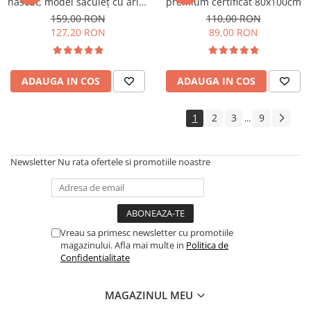
născut, model săculeț cu aripi
premium certificat 80x100cm
de susținere a brațelor, 0-3
159,00 RON
110,00 RON
luni (3-6 kg), Vanilla
127,20 RON
89,00 RON
ADAUGA IN COS
ADAUGA IN COS
1
2
3
9
...
Newsletter
Nu rata ofertele si promotiile noastre
Vreau sa primesc newsletter cu promotiile
magazinului. Afla mai multe in
Politica de
Confidentialitate
MAGAZINUL MEU