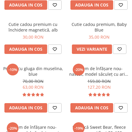
ADAUGA IN COS
ADAUGA IN COS
Cutie cadou premium cu
Cutie cadou premium, Baby
închidere magnetică, alb
Blue
30,00 RON
35,00 RON
ADAUGA IN COS
VEZI VARIANTE
Prosop cu gluga din muselina,
Sistem de înfășare nou-
-10%
-20%
blue
nascut, model săculeț cu aripi
de susținere a brațelor, 0-3
70,00 RON
159,00 RON
luni (3-6 kg), Rosa
63,00 RON
127,20 RON
ADAUGA IN COS
ADAUGA IN COS
Sistem de înfășare nou-
Paturică Sweet Bear, fleece
-20%
-19%