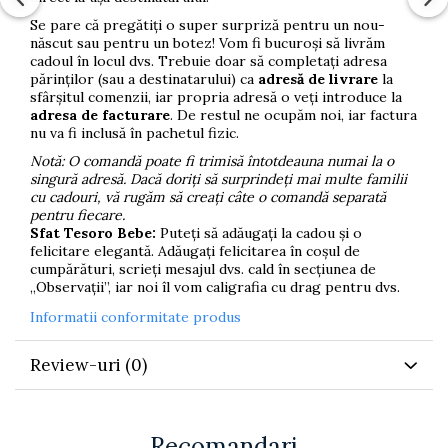
Se pare că pregătiți o super surpriză pentru un nou-
născut sau pentru un botez! Vom fi bucuroși să livrăm
cadoul în locul dvs. Trebuie doar să completați adresa
părinților (sau a destinatarului) ca
adresă de livrare
la
sfârșitul comenzii, iar propria adresă o veți introduce la
adresa de facturare
. De restul ne ocupăm noi, iar factura
nu va fi inclusă în pachetul fizic.
Notă: O comandă poate fi trimisă întotdeauna numai la o
singură adresă. Dacă doriți să surprindeți mai multe familii
cu cadouri, vă rugăm să creați câte o comandă separată
pentru fiecare.
Sfat Tesoro Bebe:
Puteți să adăugați la cadou și o
felicitare elegantă. Adăugați felicitarea în coșul de
cumpărături, scrieți mesajul dvs. cald în secțiunea de
„Observații”, iar noi îl vom caligrafia cu drag pentru dvs.
Informatii conformitate produs
Review-uri
(0)
Recomandari