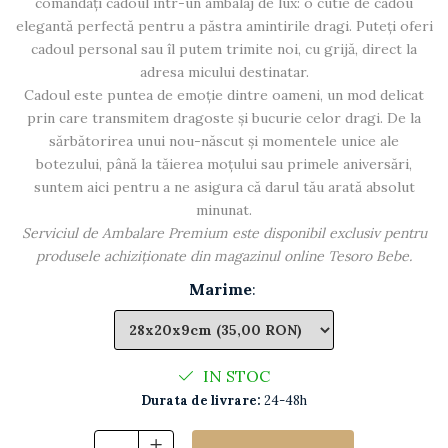
comandați cadoul într-un ambalaj de lux: o cutie de cadou
elegantă perfectă pentru a păstra amintirile dragi. Puteți oferi
cadoul personal sau îl putem trimite noi, cu grijă, direct la
adresa micului destinatar.
Cadoul este puntea de emoție dintre oameni, un mod delicat
prin care transmitem dragoste și bucurie celor dragi. De la
sărbătorirea unui nou-născut și momentele unice ale
botezului, până la tăierea moțului sau primele aniversări,
suntem aici pentru a ne asigura că darul tău arată absolut
minunat.
Serviciul de Ambalare Premium este disponibil exclusiv pentru
produsele achiziționate din magazinul online Tesoro Bebe.
Marime
:
IN STOC
Durata de livrare:
24-48h