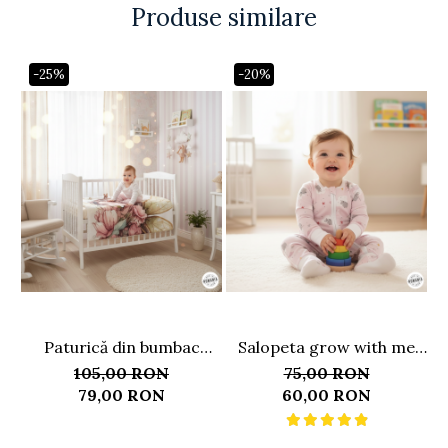
Produse similare
-25%
-20%
Paturică din bumbac
Salopeta grow with me
premium personalizată,
kitten, roz, 3-6 luni
105,00 RON
75,00 RON
model Zana Fluturaș
79,00 RON
60,00 RON
100x70 cm