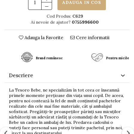
ADAUGA IN COS
Cod Produs:
C629
Ai nevoie de ajutor?
0755996600
Adauga la Favorite
Cere informatii
Brand românesc
Pentru micile c
Descriere
La Tesoro Bebe, ne specializăm în tot ceea ce înseamnă
primele momente prețioase din viața unui copil. De aceea,
pentru noi contează la fel de mult conținutul pachetelor
realizate din cele mai fine materiale, cât și ambalajul
sofisticat. Pregătiți-le proaspeților părinți sau micuților
sărbătoriți un adevărat răsfăț și comandați de la Tesoro
Bebe un cadou în ambalaj de lux. Predarea cadoului o
puteți face personal sau puteți trimite pachetul, prin noi,
direct la ușa destinatarului.