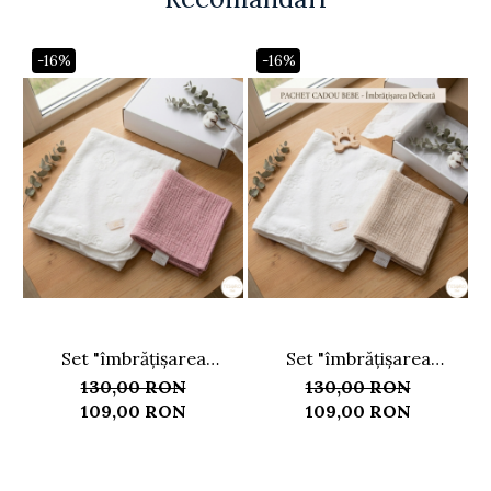
-16%
-16%
Set "îmbrățișarea
Set "îmbrățișarea
delicată" roz - păturică
delicată" bej - păturică
130,00 RON
130,00 RON
fleece și scutec muselină
fleece și scutec muselină
f
109,00 RON
109,00 RON