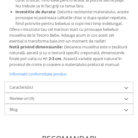
curat si uscat, fiind ideal pentru acasa, la piscina sau la plaja.
Nu trebuie sa iti faci griji ca ramai fara.
Investitie de durata:
Datorita rezistentei materialului, aceste
prosoape isi pastreaza calitatile chiar si dupa spalari repetate,
fiind potrivite pentru bebelusi si copii mici timp indelungat.
Ofera-i micutului tau cel mai bun start cu prosoape bebelusi
muselina de la Tesoro Bebe. Adauga acum in cos acest set
esential si transforma baia intr-un moment de rasfat!
Notă privind dimensiunile:
Deoarece muselina este o țesătură
naturală, aerată și cu o textură specific creponată, dimensiunile
finale pot varia cu
+/- 2-3 cm
. Această variație apare natural în
procesul de croire și coasere a materialului prelucrat manual.
Informatii conformitate produs
Caracteristici
Review-uri
(0)
Blog