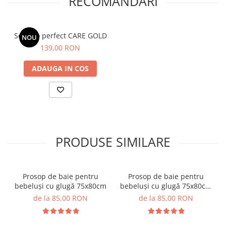
RECOMANDARI
Set duo perfect CARE GOLD
NOU
139,00 RON
ADAUGA IN COS
PRODUSE SIMILARE
Prosop de baie pentru
Prosop de baie pentru
bebeluși cu glugă 75x80cm
bebeluși cu glugă 75x80cm
- ivory
de la 85,00 RON
de la 85,00 RON