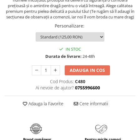
numele micuțului, prosopul va deveni cu siguranță o comoară
prețioasă și o amintire dragă pentru o viață întreagă. Alege calitatea
premium pentru pielea delicată a puiului tău! (Te rugăm să îl adaugi în
secțiunea de observații a comenzii, iar noi îl vom broda cu mare drag)
Personalizare
:
IN STOC
Durata de livrare:
24-48h
ADAUGA IN COS
Cod Produs:
C480
Ai nevoie de ajutor?
0755996600
Adauga la Favorite
Cere informatii
Brand românesc
Pentru micile comori