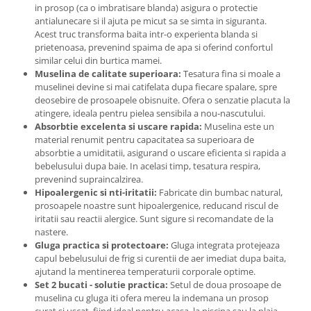
in prosop (ca o imbratisare blanda) asigura o protectie
antialunecare si il ajuta pe micut sa se simta in siguranta.
Acest truc transforma baita intr-o experienta blanda si
prietenoasa, prevenind spaima de apa si oferind confortul
similar celui din burtica mamei.
Muselina de calitate superioara:
Tesatura fina si moale a
muselinei devine si mai catifelata dupa fiecare spalare, spre
deosebire de prosoapele obisnuite. Ofera o senzatie placuta la
atingere, ideala pentru pielea sensibila a nou-nascutului.
Absorbtie excelenta si uscare rapida:
Muselina este un
material renumit pentru capacitatea sa superioara de
absorbtie a umiditatii, asigurand o uscare eficienta si rapida a
bebelusului dupa baie. In acelasi timp, tesatura respira,
prevenind supraincalzirea.
Hipoalergenic si nti-iritatii:
Fabricate din bumbac natural,
prosoapele noastre sunt hipoalergenice, reducand riscul de
iritatii sau reactii alergice. Sunt sigure si recomandate de la
nastere.
Gluga practica si protectoare:
Gluga integrata protejeaza
capul bebelusului de frig si curentii de aer imediat dupa baita,
ajutand la mentinerea temperaturii corporale optime.
Set 2 bucati - solutie practica:
Setul de doua prosoape de
muselina cu gluga iti ofera mereu la indemana un prosop