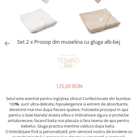
Set 2 x Prosop din muselina cu gluga alb-bej
125,00 RON
Setul este esential pentru ingrijirea zilnica! Confectionate din bumbac
100
%
, sunt ultra-delicate, hipoalergenice si extrem de absorbante,
devenind mai moi dupa fiecare spalare. Foloseste prosopul in apa
pentru o baie blanda! Acesta ofera o imbratisare
sigura si protectie
antialunecare, facand baita mai placuta si fara teama de apa pentru
bebelus. Gluga practica mentine caldura dupa baita.
O îmbrățișare fină și personalizată: prin serviciul nostru de broderie cu