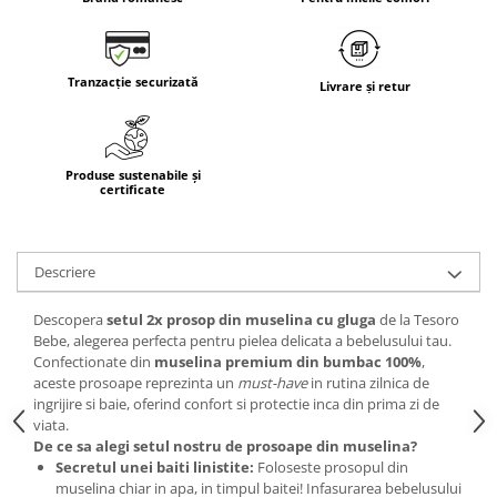
Tranzacție securizată
Livrare și retur
Produse sustenabile și
certificate
Descriere
Descopera
setul 2x prosop din muselina cu gluga
de la Tesoro
Bebe, alegerea perfecta pentru pielea delicata a bebelusului tau.
Confectionate din
muselina premium din bumbac 100%
,
aceste prosoape reprezinta un
must-have
in rutina zilnica de
ingrijire si baie, oferind confort si protectie inca din prima zi de
viata.
De ce sa alegi setul nostru de prosoape din muselina?
Secretul unei baiti linistite:
Foloseste prosopul din
muselina chiar in apa, in timpul baitei! Infasurarea bebelusului