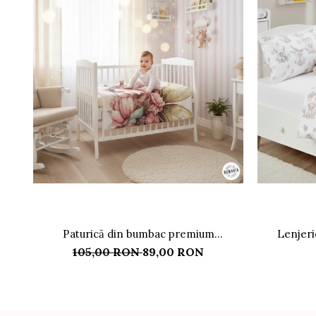
Paturică din bumbac premium
Lenjeri
personalizată, model Zana Fluturaș
bebe
105,00 RON
89,00 RON
100x70 cm