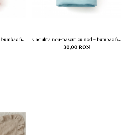
– bumbac fin
Caciulita nou-nascut cu nod – bumbac fin
S
minty blue
30,00 RON