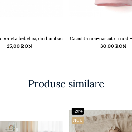
ip boneta bebelusi, din bumbac
Caciulita nou-nascut cu nod 
roz
25,00 RON
30,00 RON
Produse similare
-20%
NOU