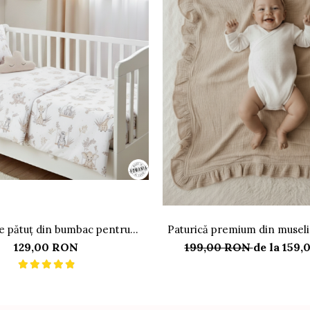
e pătuț din bumbac pentru
Paturică premium din museli
luși, ZOO Personalizată
straturi cu volan, b
129,00 RON
199,00 RON
de la 159