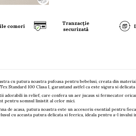
Tranzacție
ile comori
securizată
tra cu patura noastra pufoasa pentru bebelusi, creata din material
Tex Standard 100 Clasa I, garantand astfel ca este sigura si delicata 
tii adorabili in relief, care confera un aer jucaus si fermecator ori
t pentru somnul linistit al celor mici.
hna de acasa, patura noastra este un accesoriu esential pentru fiec
usul cu aceasta patura delicata si feerica, ideala pentru a-l invalui i