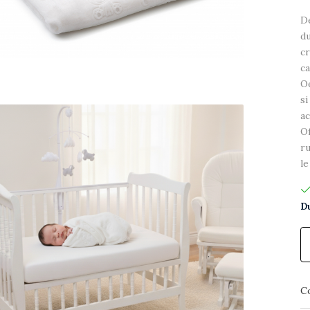
De
du
cr
ca
Oe
si
ac
Of
ru
le
Du
C