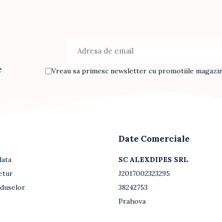
e
Vreau sa primesc newsletter cu promotiile magazinu
Date Comerciale
lata
SC ALEXDIPES SRL
etur
J2017002323295
oduselor
38242753
Prahova