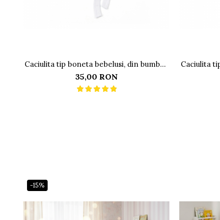
Caciulita tip boneta bebelusi, din bumbac
Caciulita t
cu model pointelle
35,00 RON
-15%