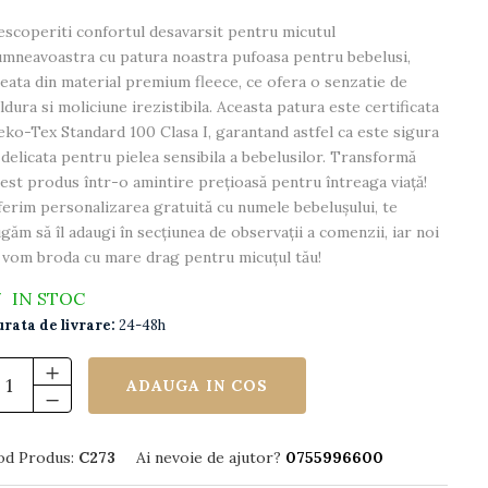
scoperiti confortul desavarsit pentru micutul
mneavoastra cu patura noastra pufoasa pentru bebelusi,
eata din material premium fleece, ce ofera o senzatie de
ldura si moliciune irezistibila. Aceasta patura este certificata
ko-Tex Standard 100 Clasa I, garantand astfel ca este sigura
 delicata pentru pielea sensibila a bebelusilor. Transformă
est produs într-o amintire prețioasă pentru întreaga viață!
erim personalizarea gratuită cu numele bebelușului, te
găm să îl adaugi în secțiunea de observații a comenzii, iar noi
 vom broda cu mare drag pentru micuțul tău!
IN STOC
rata de livrare:
24-48h
ADAUGA IN COS
od Produs:
C273
Ai nevoie de ajutor?
0755996600