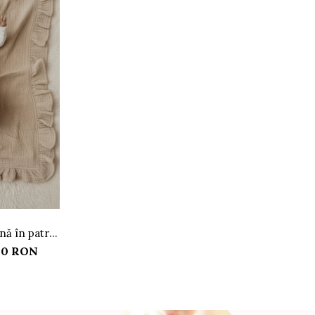
nă în patru
ej
,00 RON