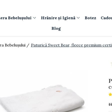
era Bebelușului
Hrănire și Igienă
Botez
Cado
Blog
a Bebelușului /
Paturică Sweet Bear, fleece premium cert
P
c
1