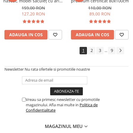
născut, model săculeț cu aripi
premium certificat 80x100cm
de susținere a brațelor, 0-3
159,00 RON
110,00 RON
luni (3-6 kg), Vanilla
127,20 RON
89,00 RON
ADAUGA IN COS
ADAUGA IN COS
1
2
3
9
...
Newsletter
Nu rata ofertele si promotiile noastre
Vreau sa primesc newsletter cu promotiile
magazinului. Afla mai multe in
Politica de
Confidentialitate
MAGAZINUL MEU