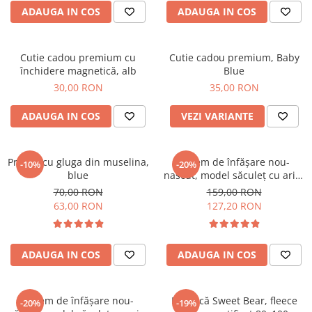
ADAUGA IN COS
ADAUGA IN COS
Cutie cadou premium cu
Cutie cadou premium, Baby
închidere magnetică, alb
Blue
30,00 RON
35,00 RON
ADAUGA IN COS
VEZI VARIANTE
Prosop cu gluga din muselina,
Sistem de înfășare nou-
-10%
-20%
blue
nascut, model săculeț cu aripi
de susținere a brațelor, 0-3
70,00 RON
159,00 RON
luni (3-6 kg), Rosa
63,00 RON
127,20 RON
ADAUGA IN COS
ADAUGA IN COS
Sistem de înfășare nou-
Paturică Sweet Bear, fleece
-20%
-19%