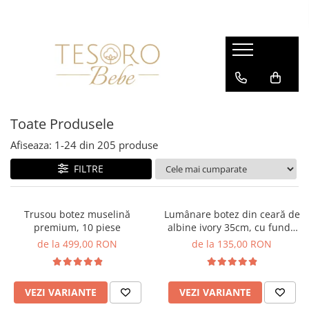
Hăinuțe
Camera Bebelușului
Hrănire și Igienă
Cadouri
Sisteme de înfășat și saci de
Păturici
Biberoane și suzete
Jucării
dormit
Lenjerii
Prosoape și halate
Seturi cadou
Body-uri
Museline
Cosmetice
Ghiduri digitale
Toate Produsele
Salopete
Afiseaza:
1-
24
din
205
produse
Compleuri și seturi
FILTRE
Căciulițe și accesorii
Pantaloni
Trusou botez muselină
Lumânare botez din ceară de
premium, 10 piese
albine ivory 35cm, cu fundă
din muselină
de la 499,00 RON
de la 135,00 RON
VEZI VARIANTE
VEZI VARIANTE