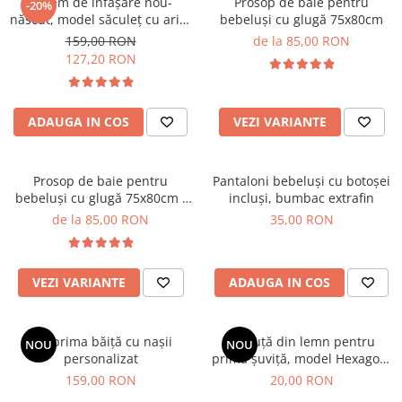
Sistem de înfășare nou-
Prosop de baie pentru
-20%
născut, model săculeț cu aripi
bebeluși cu glugă 75x80cm
de susținere a brațelor, 0-3
159,00 RON
de la 85,00 RON
luni (3-6 kg),, minty blue
127,20 RON
ADAUGA IN COS
VEZI VARIANTE
Prosop de baie pentru
Pantaloni bebeluși cu botoșei
bebeluși cu glugă 75x80cm -
incluși, bumbac extrafin
ivory
de la 85,00 RON
35,00 RON
VEZI VARIANTE
ADAUGA IN COS
Set prima băiță cu nașii
Cutiuță din lemn pentru
NOU
NOU
personalizat
prima șuviță, model Hexagon,
9 cm
159,00 RON
20,00 RON