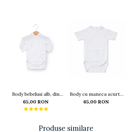
Body bebelusi alb, din
Body cu maneca scurta
bumbac cu model
nou-nascut, din bumbac
n
65,00 RON
65,00 RON
pointelle
cu model pointelle, alb
Produse similare