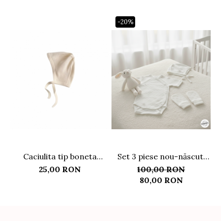
-20%
Caciulita tip boneta
Set 3 piese nou-născut:
bebelusi, din bumbac
body, căciuliță și mănuși
25,00 RON
100,00 RON
anti-zgârieturi, bumbac
80,00 RON
pointelle, alb