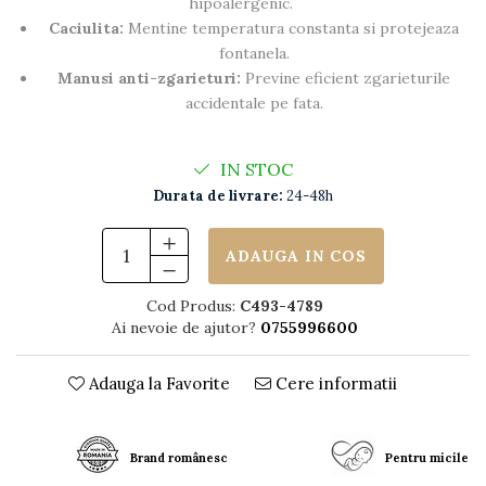
hipoalergenic.
Caciulita:
Mentine temperatura constanta si protejeaza
fontanela.
Manusi anti-zgarieturi:
Previne eficient zgarieturile
accidentale pe fata.
IN STOC
Durata de livrare:
24-48h
ADAUGA IN COS
Cod Produs:
C493-4789
Ai nevoie de ajutor?
0755996600
Adauga la Favorite
Cere informatii
Brand românesc
Pentru micile c