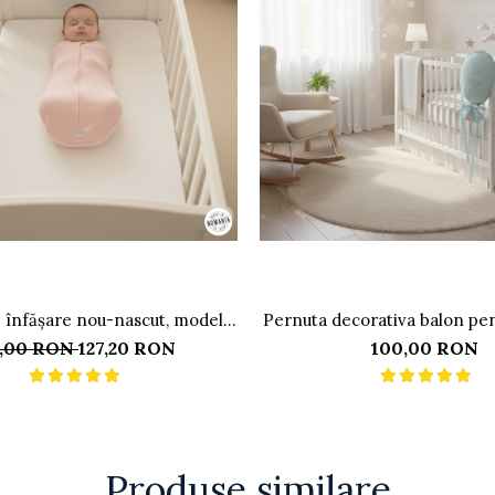
 înfășare nou-nascut, model
Pernuta decorativa balon pe
ripi de susținere a brațelor, 0-
bebelusului
9,00 RON
127,20 RON
100,00 RON
3 luni (3-6 kg), Rosa
Produse similare