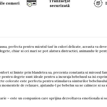
Tranzacție
ile comori
securizată
ausa, perfecta pentru micutul tau! in culori delicate, aceasta va de
 degete, chiar si cei mari se pot alatura distractiei, animandu-le pen
rt si liniste prin blandetea sa, prezenta constanta si mirosul famil
entru degete sunt ideale pentru a incuraja bebelusul sa isi exprime
ete colorate este perfecta pentru stimularea simturilor bebelusului 
momentele de relaxare, ajutandu-l pe bebelus sa se calmeze si sa s
rie – este un companion care sprijina dezvoltarea emotionala si se