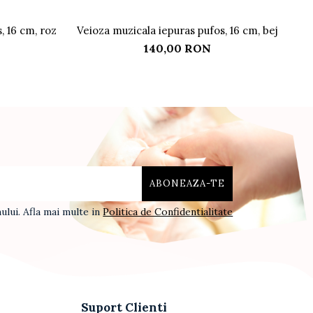
, 16 cm, roz
Veioza muzicala iepuras pufos, 16 cm, bej
Pe
140,00 RON
lui. Afla mai multe in
Politica de Confidentialitate
Suport Clienti