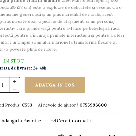
agia prinde viață în mâinile tale!
Marioneta Iepuraș Roz
udou® (28 cm) este o explozie de delicatețe și veselie. Cu o
mensiune generoasă și un pluș incredibil de moale, acest
puraș nu este doar o jucărie de atașament, ci un personaj
teractiv care prinde viață pentru a-l face pe bebeluș să râdă.
rfectă pentru a încuraja primele interacțiuni și pentru a oferi
nfort în timpul somnului, marioneta transformă fiecare zi
tr-o poveste plină de iubire.
IN STOC
rata de livrare:
24-48h
ADAUGA IN COS
od Produs:
C553
Ai nevoie de ajutor?
0755996600
Adauga la Favorite
Cere informatii