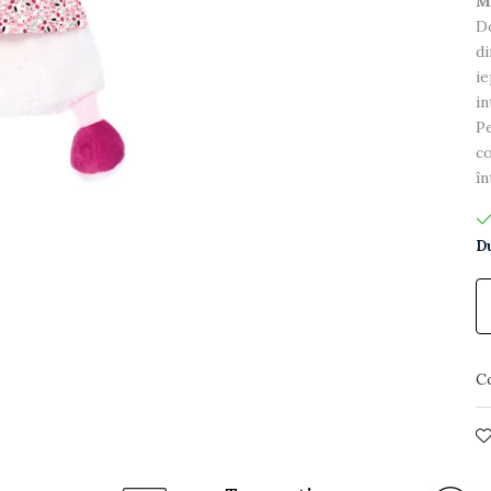
M
Do
di
ie
in
Pe
co
în
Du
C