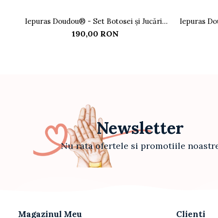
Iepuras Doudou® - Set Botosei și Jucărie
Iepuras Do
de Pluș, Bej
190,00 RON
Newsletter
Nu rata ofertele si promotiile noastr
Magazinul Meu
Clienti