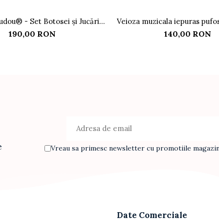
udou® - Set Botosei și Jucărie
Veioza muzicala iepuras pufos
de Pluș, Roz
190,00 RON
140,00 RON
e
Vreau sa primesc newsletter cu promotiile magazinu
Date Comerciale