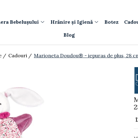
era Bebelușului
Hrănire și Igienă
Botez
Cado
Blog
e /
Cadouri /
Marioneta Doudou® - iepuras de plus, 28 c
M
2