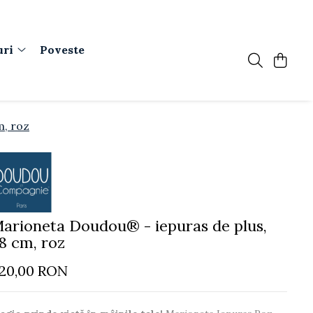
uri
Poveste
m, roz
arioneta Doudou® - iepuras de plus,
8 cm, roz
120,00 RON