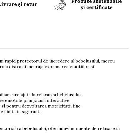
Produse sustenabile
Livrare și retur
și certificate
veni rapid protectorul de incredere al bebelusului, mereu
tru a distra si incuraja exprimarea emotiilor si
iar care ajuta la relaxarea bebelusului.
 emotiile prin jocuri interactive.
si pentru dezvoltarea motricitatii fine.
e simta in siguranta.
nzoriala a bebelusului, oferindu-i momente de relaxare si