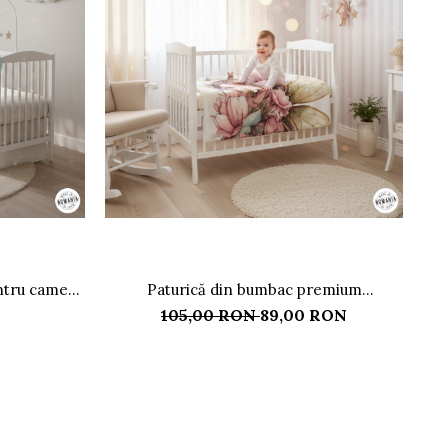
ntru camera
Paturică din bumbac premium
personalizată, model Zana Fluturaș
105,00 RON
89,00 RON
100x70 cm