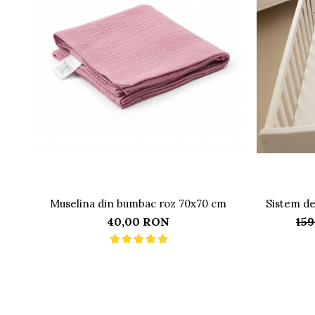
Muselina din bumbac roz 70x70 cm
Sistem de
săculeț cu a
40,00 RON
15