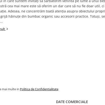
l în care suntem invitați să sărbătorim venirea pe lume a unui be
stră cea mai mare este să oferim un dar care să nu fie doar util, ci 
ație. Adesea, ne concentrăm toată atenția asupra obiectului propri
grijă hăinuțe din bumbac organic sau accesorii practice. Totuși, se
..
mult
la mai multe in
Politica de Confidentialitate
DATE COMERCIALE