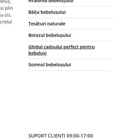
Hrănirea bebelușului
beluș,
și plin
Băița bebelușului
u-zis,
cretul
Țesături naturale
Botezul bebelușului
Ghidul cadoului perfect pentru
bebeluși
Somnul bebelușului
SUPORT CLIENTI
09:00-17:00