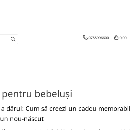
0755996600
0,00
i
 pentru bebeluși
 a dărui: Cum să creezi un cadou memorabi
 un nou-născut