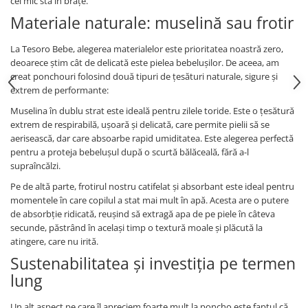
cel mic stă în brațe.
Materiale naturale: muselină sau frotir
La Tesoro Bebe, alegerea materialelor este prioritatea noastră zero,
deoarece știm cât de delicată este pielea bebelușilor. De aceea, am
creat ponchouri folosind două tipuri de țesături naturale, sigure și
extrem de performante:
Muselina în dublu strat este ideală pentru zilele toride. Este o țesătură
extrem de respirabilă, ușoară și delicată, care permite pielii să se
aerisească, dar care absoarbe rapid umiditatea. Este alegerea perfectă
pentru a proteja bebelușul după o scurtă bălăceală, fără a-l
supraîncălzi.
Pe de altă parte, frotirul nostru catifelat și absorbant este ideal pentru
momentele în care copilul a stat mai mult în apă. Acesta are o putere
de absorbție ridicată, reușind să extragă apa de pe piele în câteva
secunde, păstrând în același timp o textură moale și plăcută la
atingere, care nu irită.
Sustenabilitatea și investiția pe termen
lung
Un alt aspect pe care îl apreciem foarte mult la poncho este faptul că