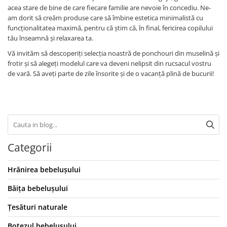
acea stare de bine de care fiecare familie are nevoie în concediu. Ne-
am dorit să creăm produse care să îmbine estetica minimalistă cu
funcționalitatea maximă, pentru că știm că, în final, fericirea copilului
tău înseamnă și relaxarea ta.
Vă invităm să descoperiți selecția noastră de ponchouri din muselină și
frotir și să alegeți modelul care va deveni nelipsit din rucsacul vostru
de vară. Să aveți parte de zile însorite și de o vacanță plină de bucurii!
Categorii
Hrănirea bebelușului
Băița bebelușului
Țesături naturale
Botezul bebelușului