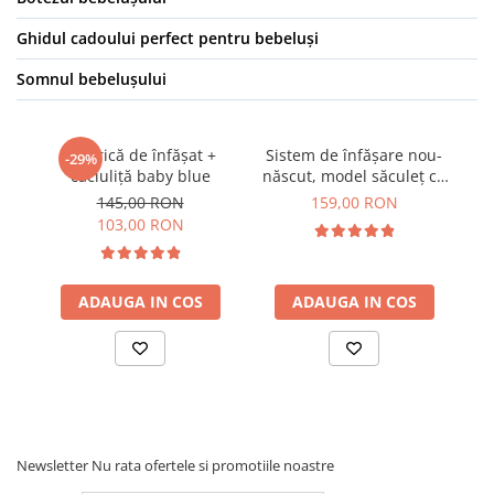
Ghidul cadoului perfect pentru bebeluși
Somnul bebelușului
Păturică de înfășat +
Sistem de înfășare nou-
S
-29%
căciuliță baby blue
născut, model săculeț cu
na
aripi de susținere a
145,00 RON
159,00 RON
brațelor, 0-3 luni (3-6 kg),,
br
103,00 RON
minty blue
ADAUGA IN COS
ADAUGA IN COS
Newsletter
Nu rata ofertele si promotiile noastre