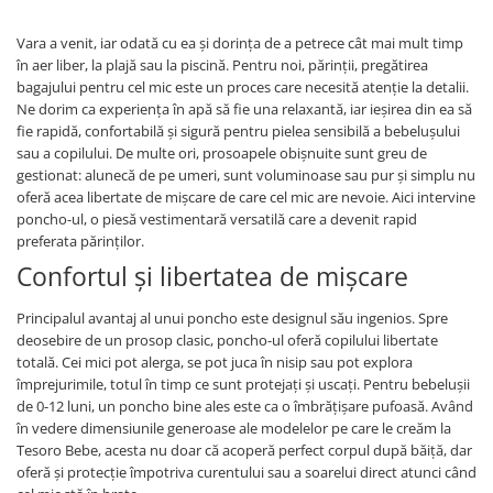
Vara a venit, iar odată cu ea și dorința de a petrece cât mai mult timp
în aer liber, la plajă sau la piscină. Pentru noi, părinții, pregătirea
bagajului pentru cel mic este un proces care necesită atenție la detalii.
Ne dorim ca experiența în apă să fie una relaxantă, iar ieșirea din ea să
fie rapidă, confortabilă și sigură pentru pielea sensibilă a bebelușului
sau a copilului. De multe ori, prosoapele obișnuite sunt greu de
gestionat: alunecă de pe umeri, sunt voluminoase sau pur și simplu nu
oferă acea libertate de mișcare de care cel mic are nevoie. Aici intervine
poncho-ul, o piesă vestimentară versatilă care a devenit rapid
preferata părinților.
Confortul și libertatea de mișcare
Principalul avantaj al unui poncho este designul său ingenios. Spre
deosebire de un prosop clasic, poncho-ul oferă copilului libertate
totală. Cei mici pot alerga, se pot juca în nisip sau pot explora
împrejurimile, totul în timp ce sunt protejați și uscați. Pentru bebelușii
de 0-12 luni, un poncho bine ales este ca o îmbrățișare pufoasă. Având
în vedere dimensiunile generoase ale modelelor pe care le creăm la
Tesoro Bebe, acesta nu doar că acoperă perfect corpul după băiță, dar
oferă și protecție împotriva curentului sau a soarelui direct atunci când