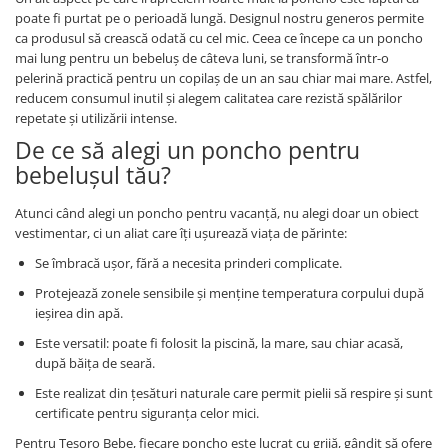
poate fi purtat pe o perioadă lungă. Designul nostru generos permite
ca produsul să crească odată cu cel mic. Ceea ce începe ca un poncho
mai lung pentru un bebeluș de câteva luni, se transformă într-o
pelerină practică pentru un copilaș de un an sau chiar mai mare. Astfel,
reducem consumul inutil și alegem calitatea care rezistă spălărilor
repetate și utilizării intense.
De ce să alegi un poncho pentru
bebelușul tău?
Atunci când alegi un poncho pentru vacanță, nu alegi doar un obiect
vestimentar, ci un aliat care îți ușurează viața de părinte:
Se îmbracă ușor, fără a necesita prinderi complicate.
Protejează zonele sensibile și menține temperatura corpului după
ieșirea din apă.
Este versatil: poate fi folosit la piscină, la mare, sau chiar acasă,
după băița de seară.
Este realizat din țesături naturale care permit pielii să respire și sunt
certificate pentru siguranța celor mici.
Pentru Tesoro Bebe, fiecare poncho este lucrat cu grijă, gândit să ofere